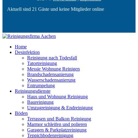
Aktuell sind 21 Gäste und keine Mitglieder online
Home
Desinfektion
Reinigung nach Todesfall
Tatortreinigung
Messie Wohnung Reinigen
Brandschadensanierung
Wasserschadensanierung
Entrumpelung
Reinigungsdienste
Haus und Wohnung Reinigung
Baureinigung
Umzugreinigung & Endreinigung
Böden
Terrassen und Balkon Reinigung
Marmor schleifen und polieren
Garagen & Parkplatzreinigung
Teppichbodenreinigung